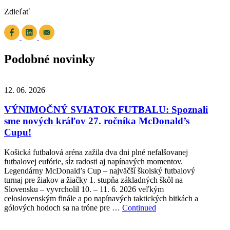
Zdieľať
Podobné novinky
12. 06. 2026
VÝNIMOČNÝ SVIATOK FUTBALU: Spoznali
sme nových kráľov 27. ročníka McDonald’s
Cupu!
Košická futbalová aréna zažila dva dni plné nefalšovanej
futbalovej eufórie, sĺz radosti aj napínavých momentov.
Legendárny McDonald’s Cup – najväčší školský futbalový
turnaj pre žiakov a žiačky 1. stupňa základných škôl na
Slovensku – vyvrcholil 10. – 11. 6. 2026 veľkým
celoslovenským finále a po napínavých taktických bitkách a
gólových hodoch sa na tróne pre …
Continued