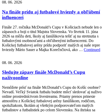
08. 06. 2026
Na finále prídu aj futbalové hviezdy a obľúbení
influenceri
Finále 27. ročníka McDonald’s Cupu v Košiciach nebude len o
zápasoch a boji o titul Majstra Slovenska. Vo štvrtok 11. júna
2026 sa môžu deti, školy aj fanúšikovia tešiť aj na stretnutia s
futbalovými osobnosťami a obľúbenými influencermi. Do
Košickej futbalovej arény prídu podporiť malých aj naše repre
hviezdy Mário Sauer a Majka Korečnčiová, ako …
Continued
08. 06. 2026
Sledujte zápasy finále McDonald’s Cupu
naživoonline
Nemôžete prísť na finále McDonald’s Cupu do Košíc osobne?
Nevadí. Veľký Sviatok futbalu budete môcť sledovať aj naživo
online prostredníctvom livestreamu. Priamy prenos prinesie
atmosféru z Košickej futbalovej arény fanúšikom, rodičom,
spolužiakom, školám aj všetkým podporovateľom malých
futbalistov a futbalistiek po celom Slovensku. Na ihrisku sa