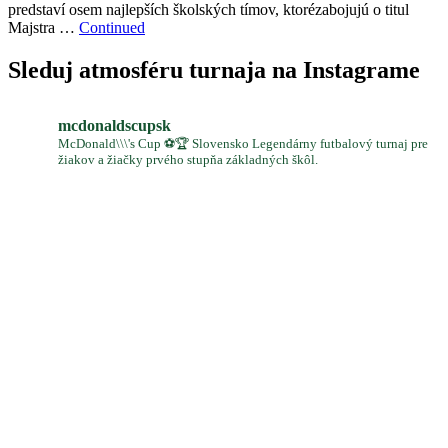
predstaví osem najlepších školských tímov, ktorézabojujú o titul
Majstra …
Continued
Sleduj atmosféru turnaja na Instagrame
mcdonaldscupsk
McDonald\\\'s Cup ⚽️🏆 Slovensko Legendárny futbalový turnaj pre
žiakov a žiačky prvého stupňa základných škôl.