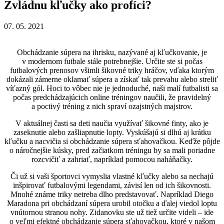
Zvládnu kľučky ako profíci?
07. 05. 2021
Obchádzanie súpera na ihrisku, nazývané aj kľučkovanie, je
v modernom futbale stále potrebnejšie. Určite ste si počas
futbalových prenosov všimli šikovné triky hráčov, vďaka ktorým
dokázali zámerne oklamať súpera a získať tak prevahu alebo streliť
víťazný gól. Hoci to vôbec nie je jednoduché, naši malí futbalisti sa
počas predchádzajúcich online tréningov naučili, že pravidelný
a poctivý tréning z nich spraví ozajstných majstrov.
V aktuálnej časti sa deti naučia využívať šikovné finty, ako je
zaseknutie alebo zašliapnutie lopty. Vyskúšajú si dlhú aj krátku
kľučku a nacvičia si obchádzanie súpera sťahovačkou. Keďže pôjde
o náročnejšie kúsky, pred začiatkom tréningu by sa mali poriadne
rozcvičiť a zahriať, napríklad pomocou naháňačky.
Či už si vaši športovci vymyslia vlastné kľučky alebo sa nechajú
inšpirovať futbalovými legendami, závisí len od ich šikovnosti.
Mnohé známe triky netreba dlho predstavovať. Napríklad Diego
Maradona pri obchádzaní súpera urobil otočku a ďalej viedol loptu
vnútornou stranou nohy. Zidanovku ste už tiež určite videli – ide
o veľmi efektné obchádzanie súpera sťahovačkou, ktoré v našom