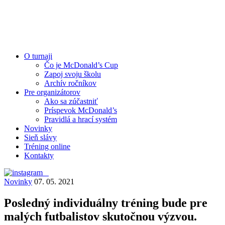
O turnaji
Čo je McDonald’s Cup
Zapoj svoju školu
Archív ročníkov
Pre organizátorov
Ako sa zúčastniť
Príspevok McDonald’s
Pravidlá a hrací systém
Novinky
Sieň slávy
Tréning online
Kontakty
Novinky
07. 05. 2021
Posledný individuálny tréning bude pre
malých futbalistov skutočnou výzvou.