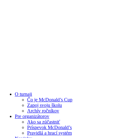
O turnaji
Čo je McDonald’s Cup
Zapoj svoju školu
Archív ročníkov
Pre organizátorov
Ako sa zúčastniť
Príspevok McDonald’s
Pravidlá a hrací systém