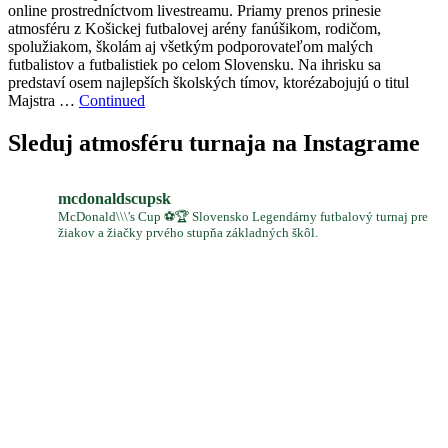
online prostredníctvom livestreamu. Priamy prenos prinesie
atmosféru z Košickej futbalovej arény fanúšikom, rodičom,
spolužiakom, školám aj všetkým podporovateľom malých
futbalistov a futbalistiek po celom Slovensku. Na ihrisku sa
predstaví osem najlepších školských tímov, ktorézabojujú o titul
Majstra …
Continued
Sleduj atmosféru turnaja na Instagrame
mcdonaldscupsk
McDonald\\\'s Cup ⚽️🏆 Slovensko Legendárny futbalový turnaj pre
žiakov a žiačky prvého stupňa základných škôl.