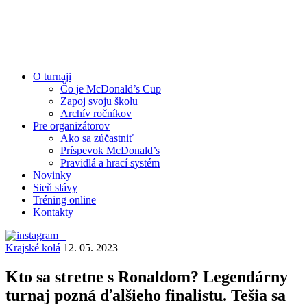
O turnaji
Čo je McDonald’s Cup
Zapoj svoju školu
Archív ročníkov
Pre organizátorov
Ako sa zúčastniť
Príspevok McDonald’s
Pravidlá a hrací systém
Novinky
Sieň slávy
Tréning online
Kontakty
Krajské kolá
12. 05. 2023
Kto sa stretne s Ronaldom? Legendárny
turnaj pozná ďalšieho finalistu. Tešia sa