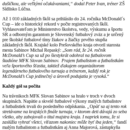
dušičkou, ale veľkými očakávaniami,“ dodal Peter Ivan, tréner
ZŠ
Sídlisko Lúčna.
Až 1 010 základných škôl sa prihlásilo do 24. ročníka McDonald´s
Cup – ide o historický rekord v počte registrovaných škôl.
Vyhlasovateľom je Ministerstvo školstva, vedy, výskumu a športu
SR a odborným garantom je Slovenský futbalový zväz a je určený
pre školské futbalové tímy žiakov a žiačky prvého stupňa
základných škôl. Krajské kolo Prešovského kraja otvoril starosta
mesta Sabinov Michal Repaský: „
Som rád, že 24. ročník
McDonald’s Cup sa už po šiestykrát odohral na futbalovom
štadióne MFK Slovan Sabinov. Prajem futbalistom a futbalistkám
veľa športového šťastia, taktiež ďakujem organizátorom
legendárneho futbalového turnaja a trénerom, každý rok je
McDonald’s Cup jedinečný a úroveň podujatia je vysoká
.“
Každý gól sa počíta
Na trávnikoch MFK Slovan Sabinov sa hralo v troch v dvoch
skupinách. Napätie a skvelé futbalové výkony malých futbalistov
a futbalistiek trvali do posledného odpískania.
„
O
päť sa aj tento rok
stretávame na krajských finále turnaja, v ktorom deti dávajú zo seba
všetko, aby zabojovali o titul majstra kraja. I napriek tomu, že si
zaslúžia vyhrať všetci, víťazom nakoniec môže byť iba jeden,“
fandí
malým futbalistom a futbalistkám aj Anna Majorová, zástupkyňa