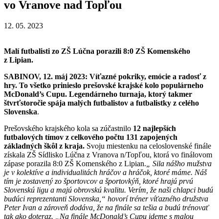
vo Vranove nad Topľou
12. 05. 2023
Malí futbalisti zo ZŠ Lúčna porazili 8:0 ZŠ Komenského
z Lipian.
SABINOV, 12. máj 2023: Víťazné pokriky, emócie a radosť z
hry. To všetko prinieslo prešovské krajské kolo populárneho
McDonald’s Cupu. Legendárneho turnaja, ktorý takmer
štvrťstoročie spája malých futbalistov a futbalistky z celého
Slovenska
.
Prešovského krajského kola sa zúčastnilo
12 najlepších
futbalových tímov z celkového počtu 131 zapojených
základných škôl z kraja.
Svoju miestenku na celoslovenské finále
získala ZŠ Sídlisko Lúčna z Vranova n/Topľou, ktorá vo finálovom
zápase porazila 8:0 ZŠ Komenského z Lipian.
„ Sila nášho mužstva
je v kolektíve a individualitách hráčov a hráčok, ktoré máme. Náš
tím je zostavený zo športovcov a športovkýň, ktoré hrajú prvú
Slovenskú ligu a majú obrovskú kvalitu. Verím, že naši chlapci budú
budúci reprezentanti Slovenska,“ hovorí tréner víťazného družstva
Peter Ivan a zároveň dodáva, že na finále sa tešia a budú trénovať
tak ako doteraz. „Na finále McDonald’s Cupu ideme s malou