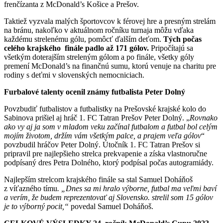
frenčízanta z McDonald’s Košice a Prešov.
Taktiež vyzvala malých športovcov k férovej hre a presným strelám
na bránu, nakoľko v aktuálnom ročníku turnaja môžu vďaka
každému strelenému gólu, pomôcť ďalším deťom.
Tých počas
celého krajského finále padlo až 171 gólov.
Pripočítajú sa
všetkým doterajším streleným gólom a po finále, všetky góly
premení McDonald’s na finančnú sumu, ktorú venuje na charitu pre
rodiny s deťmi v slovenských nemocniciach.
Furbalové talenty ocenil známy futbalista Peter Dolný
Povzbudiť futbalistov a futbalistky na Prešovské krajské kolo do
Sabinova prišiel aj hráč 1. FC Tatran Prešov Peter Dolný. „
Rovnako
ako vy aj ja som v mladom veku začínal futbalom a futbal bol celým
mojím životom, držím vám všetkým palce, a prajem veľa gólov
“
povzbudil hráčov Peter Dolný. Útočník 1. FC Tatran Prešov si
pripravil pre najlepšieho strelca prekvapenie a získa vlastnoručne
podpísaný dres Petra Dolného, ktorý podpísal počas autogramiády.
Najlepším strelcom krajského finále sa stal Samuel Doháňoš
z víťazného tímu
. „Dnes sa mi hralo výborne, futbal ma veľmi baví
a verím, že budem reprezentovať aj Slovensko. strelil som 15 gólov
je to výborný pocit,“
povedal Samuel Doháňoš.