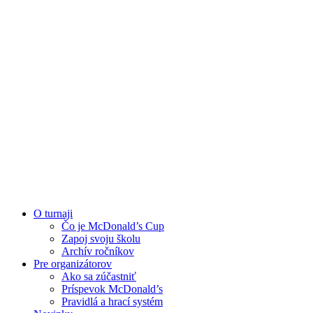
O turnaji
Čo je McDonald’s Cup
Zapoj svoju školu
Archív ročníkov
Pre organizátorov
Ako sa zúčastniť
Príspevok McDonald’s
Pravidlá a hrací systém