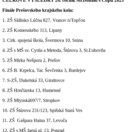
CELKOVÉ VÝSLEDKY 24. ročník McDonald’s Cupu 2023
Finále Prešovského krajského kola:
1. ZŠ Sídlisko Lúčna 827, Vranov n/Topľou
2. ZŠ Komenského 113, Lipany
3. Cirk. spojená škola, Švermova 10, Snina
4. ZŠ s MŠ sv. Cyrila a Metoda, Štúrova 3, St.Ľubovňa
5. ZŠ Mirka Nešpora 2, Prešov
6. ZŠ B. Krpelca, Tar. Ševčenka 3, Bardejov
7. S-ZŠ, Dukelská 33, Giraltovce
8. ZŠ Hrnčiarska 13, Humenné
9. ZŠ Mlynská697/7, Stropkov
10. ZŠ Štúrova 231/123, Spišská Stará Ves
11. ZŠ Gašpara Haina 37, Levoča
12. ZŠ s MŠ Jarná ul. 13, Poprad