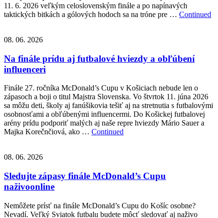
11. 6. 2026 veľkým celoslovenským finále a po napínavých
taktických bitkách a gólových hodoch sa na tróne pre …
Continued
08. 06. 2026
Na finále prídu aj futbalové hviezdy a obľúbení
influenceri
Finále 27. ročníka McDonald’s Cupu v Košiciach nebude len o
zápasoch a boji o titul Majstra Slovenska. Vo štvrtok 11. júna 2026
sa môžu deti, školy aj fanúšikovia tešiť aj na stretnutia s futbalovými
osobnosťami a obľúbenými influencermi. Do Košickej futbalovej
arény prídu podporiť malých aj naše repre hviezdy Mário Sauer a
Majka Korečnčiová, ako …
Continued
08. 06. 2026
Sledujte zápasy finále McDonald’s Cupu
naživoonline
Nemôžete prísť na finále McDonald’s Cupu do Košíc osobne?
Nevadí. Veľký Sviatok futbalu budete môcť sledovať aj naživo