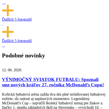
Ďalších
5 fotografií
Ďalších
5 fotografií
Podobné novinky
12. 06. 2026
VÝNIMOČNÝ SVIATOK FUTBALU: Spoznali
sme nových kráľov 27. ročníka McDonald’s Cupu!
Košická futbalová aréna zažila dva dni plné nefalšovanej futbalovej
eufórie, sĺz radosti aj napínavých momentov. Legendárny
McDonald’s Cup – najväčší školský futbalový turnaj pre žiakov a
žiačky 1. stupňa základných škôl na Slovensku – vyvrcholil 10. –