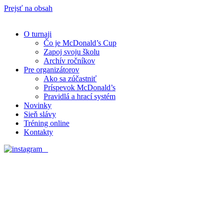
Prejsť na obsah
O turnaji
Čo je McDonald’s Cup
Zapoj svoju školu
Archív ročníkov
Pre organizátorov
Ako sa zúčastniť
Príspevok McDonald’s
Pravidlá a hrací systém
Novinky
Sieň slávy
Tréning online
Kontakty