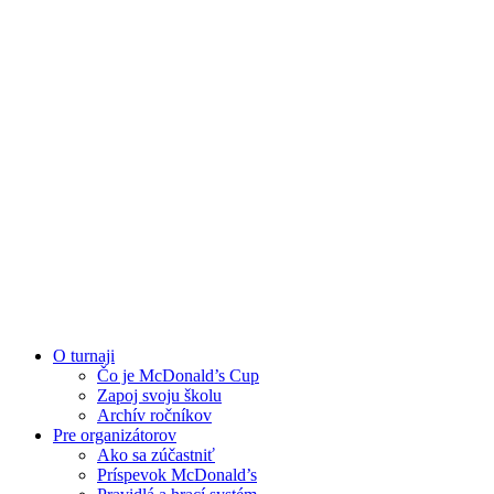
O turnaji
Čo je McDonald’s Cup
Zapoj svoju školu
Archív ročníkov
Pre organizátorov
Ako sa zúčastniť
Príspevok McDonald’s