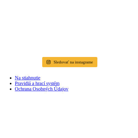
Sledovať na instagrame
Na stiahnutie
Pravidlá a hrací systém
Ochrana Osobných Údajov