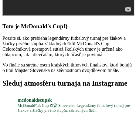
Toto je McDonald's Cup!}
Pozrite si, ako prebieha legendárny futbalový turnaj pre žiakov a
žiačky prvého stupňa základných škôl McDonald's Cup.
Celoročníková postupová súťaž školských tímov je určená ako
chlapcom, tak i dievčatám, ktorých účasť je povinná.
Vo finále sa stretne osem krajských tímových finalistov, ktorí bojujú
o titul Majster Slovenska na slávnostnom dvojdňovom finále.
Sleduj atmosféru turnaja na Instagrame
mcdonaldscupsk
McDonald\\\'s Cup ⚽️🏆 Slovensko Legendárny futbalový turnaj pre
žiakov a žiačky prvého stupňa základných škôl.