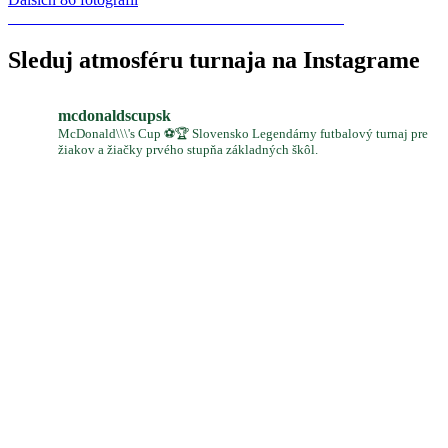
Sleduj atmosféru turnaja na Instagrame
mcdonaldscupsk
McDonald\\\'s Cup ⚽️🏆 Slovensko Legendárny futbalový turnaj pre
žiakov a žiačky prvého stupňa základných škôl.