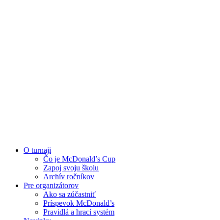
O turnaji
Čo je McDonald’s Cup
Zapoj svoju školu
Archív ročníkov
Pre organizátorov
Ako sa zúčastniť
Príspevok McDonald’s
Pravidlá a hrací systém