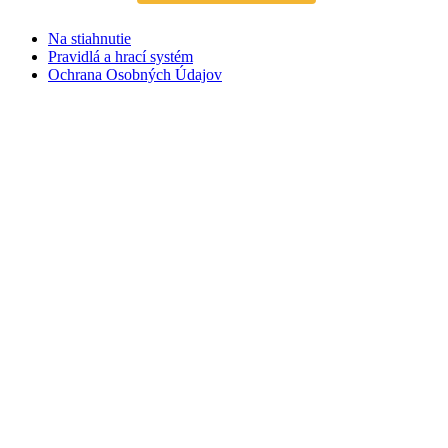
Na stiahnutie
Pravidlá a hrací systém
Ochrana Osobných Údajov