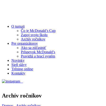
O turnaji
Čo je McDonald’s Cup
Zapoj svoju školu
Archív ročníkov
Pre organizátorov
Ako sa zúčastniť
Príspevok McDonald’s
Pravidlá a hrací systém
Novinky
Sieň slávy
Tréning online
Kontakty
Archív ročníkov
Domov
-
Archív ročníkov