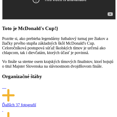
Toto je McDonald's Cup!}
Pozrite si, ako prebieha legendárny futbalový turnaj pre žiakov a
žiačky prvého stupňa základných škôl McDonald's Cup.
Celoročníková postupová súťaž školských tímov je určená ako
chlapcom, tak i dievčatám, ktorých účasť je povinná.
Vo finále sa stretne osem krajských tímových finalistov, ktorí bojujú
o titul Majster Slovenska na slávnostnom dvojdňovom finále.
Organizačné štáby
Ďalších
37 fotografií