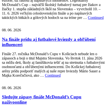
eufórie, sĺz radosti aj napínavých momentov. Legendárny
McDonald’s Cup – najväčší školský futbalový turnaj pre žiakov a
žiačky 1. stupňa základných škôl na Slovensku – vyvrcholil 10. –
11. 6. 2026 veľkým celoslovenským finále a po napínavých
taktických bitkách a gólových hodoch sa na tróne pre …
Continued
08. 06. 2026
Na finále prídu aj futbalové hviezdy a obľúbení
influenceri
Finále 27. ročníka McDonald’s Cupu v Košiciach nebude len o
zápasoch a boji o titul Majstra Slovenska. Vo štvrtok 11. júna 2026
sa môžu deti, školy aj fanúšikovia tešiť aj na stretnutia s futbalovými
osobnosťami a obľúbenými influencermi. Do Košickej futbalovej
arény prídu podporiť malých aj naše repre hviezdy Mário Sauer a
Majka Korečnčiová, ako …
Continued
08. 06. 2026
Sledujte zápasy finále McDonald’s Cupu
naživoonline