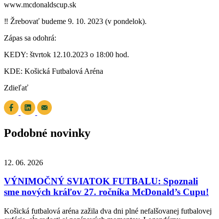
www.mcdonaldscup.sk
‼️ Žrebovať budeme 9. 10. 2023 (v pondelok).
Zápas sa odohrá:
KEDY: štvrtok 12.10.2023 o 18:00 hod.
KDE: Košická Futbalová Aréna
Zdieľať
Podobné novinky
12. 06. 2026
VÝNIMOČNÝ SVIATOK FUTBALU: Spoznali
sme nových kráľov 27. ročníka McDonald’s Cupu!
Košická futbalová aréna zažila dva dni plné nefalšovanej futbalovej