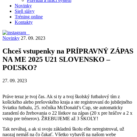
Pravidlá a hrací systém
Novinky
Sieň slávy
Tréning online
Kontakty
Novinky
27. 09. 2023
Chceš vstupenky na PRÍPRAVNÝ ZÁPAS
NA ME 2025 U21 SLOVENSKO –
POĽSKO?
27. 09. 2023
Práve teraz je tvoj čas. Ak si ty a tvoj školský futbalový tím z
košického alebo prešovského kraja a ste registrovaní do jubilejného
Sviatku futbalu, 25. ročníka McDonald’s Cup, ste automaticky
zaradení do žrebovania o 22 lístkov na zápas (20 x pre hráčov a 2 x
vstup pre trénerov). ŽREBUJEME až 3 ŠKOLY!
Tak neváhaj, a ak si svoju základnú školu ešte neregistroval, už
naozaj nemáš na čo čakať. Všetko vybavíš na našom webe