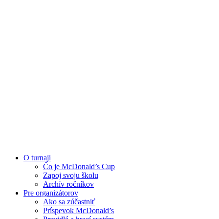
O turnaji
Čo je McDonald’s Cup
Zapoj svoju školu
Archív ročníkov
Pre organizátorov
Ako sa zúčastniť
Príspevok McDonald’s