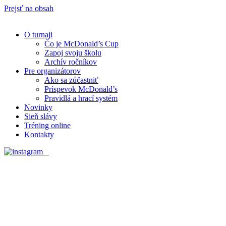
Prejsť na obsah
O turnaji
Čo je McDonald’s Cup
Zapoj svoju školu
Archív ročníkov
Pre organizátorov
Ako sa zúčastniť
Príspevok McDonald’s
Pravidlá a hrací systém
Novinky
Sieň slávy
Tréning online
Kontakty