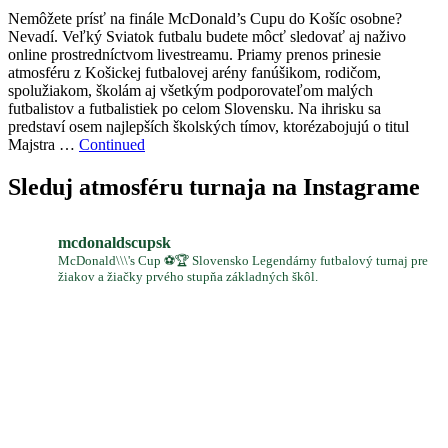
Nemôžete prísť na finále McDonald’s Cupu do Košíc osobne?
Nevadí. Veľký Sviatok futbalu budete môcť sledovať aj naživo
online prostredníctvom livestreamu. Priamy prenos prinesie
atmosféru z Košickej futbalovej arény fanúšikom, rodičom,
spolužiakom, školám aj všetkým podporovateľom malých
futbalistov a futbalistiek po celom Slovensku. Na ihrisku sa
predstaví osem najlepších školských tímov, ktorézabojujú o titul
Majstra …
Continued
Sleduj atmosféru turnaja na Instagrame
mcdonaldscupsk
McDonald\\\'s Cup ⚽️🏆 Slovensko Legendárny futbalový turnaj pre
žiakov a žiačky prvého stupňa základných škôl.