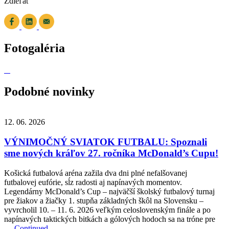
Zdieľať
Fotogaléria
Podobné novinky
12. 06. 2026
VÝNIMOČNÝ SVIATOK FUTBALU: Spoznali
sme nových kráľov 27. ročníka McDonald’s Cupu!
Košická futbalová aréna zažila dva dni plné nefalšovanej
futbalovej eufórie, sĺz radosti aj napínavých momentov.
Legendárny McDonald’s Cup – najväčší školský futbalový turnaj
pre žiakov a žiačky 1. stupňa základných škôl na Slovensku –
vyvrcholil 10. – 11. 6. 2026 veľkým celoslovenským finále a po
napínavých taktických bitkách a gólových hodoch sa na tróne pre
…
Continued