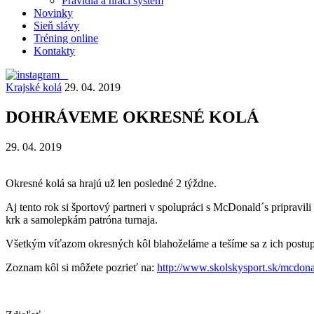
Pravidlá a hrací systém
Novinky
Sieň slávy
Tréning online
Kontakty
Krajské kolá
29. 04. 2019
DOHRÁVEME OKRESNÉ KOLÁ
29. 04. 2019
Okresné kolá sa hrajú už len posledné 2 týždne.
Aj tento rok si športový partneri v spolupráci s McDonald´s pripravil
krk a samolepkám patróna turnaja.
Všetkým víťazom okresných kôl blahoželáme a tešíme sa z ich postup
Zoznam kôl si môžete pozrieť na:
http://www.skolskysport.sk/mcdona