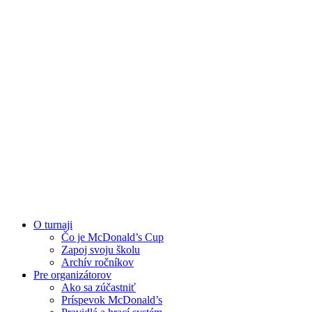
O turnaji
Čo je McDonald’s Cup
Zapoj svoju školu
Archív ročníkov
Pre organizátorov
Ako sa zúčastniť
Príspevok McDonald’s