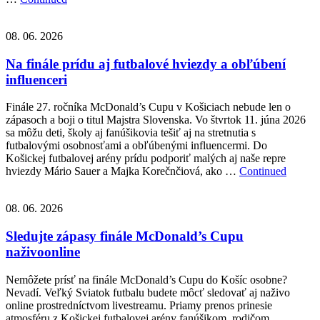
08. 06. 2026
Na finále prídu aj futbalové hviezdy a obľúbení
influenceri
Finále 27. ročníka McDonald’s Cupu v Košiciach nebude len o
zápasoch a boji o titul Majstra Slovenska. Vo štvrtok 11. júna 2026
sa môžu deti, školy aj fanúšikovia tešiť aj na stretnutia s
futbalovými osobnosťami a obľúbenými influencermi. Do
Košickej futbalovej arény prídu podporiť malých aj naše repre
hviezdy Mário Sauer a Majka Korečnčiová, ako …
Continued
08. 06. 2026
Sledujte zápasy finále McDonald’s Cupu
naživoonline
Nemôžete prísť na finále McDonald’s Cupu do Košíc osobne?
Nevadí. Veľký Sviatok futbalu budete môcť sledovať aj naživo
online prostredníctvom livestreamu. Priamy prenos prinesie
atmosféru z Košickej futbalovej arény fanúšikom, rodičom,