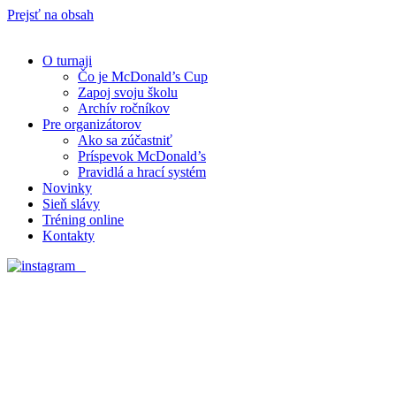
Prejsť na obsah
O turnaji
Čo je McDonald’s Cup
Zapoj svoju školu
Archív ročníkov
Pre organizátorov
Ako sa zúčastniť
Príspevok McDonald’s
Pravidlá a hrací systém
Novinky
Sieň slávy
Tréning online
Kontakty