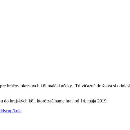
i pre hráčov okresných kôl malé darčeky. Tri víťazné družstvá si odnie
u do krajských kôl, ktoré začíname hrať od 14. mája 2019.
ldscup/kola