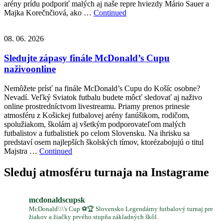
arény prídu podporiť malých aj naše repre hviezdy Mário Sauer a
Majka Korečnčiová, ako …
Continued
08. 06. 2026
Sledujte zápasy finále McDonald’s Cupu
naživoonline
Nemôžete prísť na finále McDonald’s Cupu do Košíc osobne?
Nevadí. Veľký Sviatok futbalu budete môcť sledovať aj naživo
online prostredníctvom livestreamu. Priamy prenos prinesie
atmosféru z Košickej futbalovej arény fanúšikom, rodičom,
spolužiakom, školám aj všetkým podporovateľom malých
futbalistov a futbalistiek po celom Slovensku. Na ihrisku sa
predstaví osem najlepších školských tímov, ktorézabojujú o titul
Majstra …
Continued
Sleduj atmosféru turnaja na Instagrame
mcdonaldscupsk
McDonald\\\'s Cup ⚽️🏆 Slovensko Legendárny futbalový turnaj pre
žiakov a žiačky prvého stupňa základných škôl.