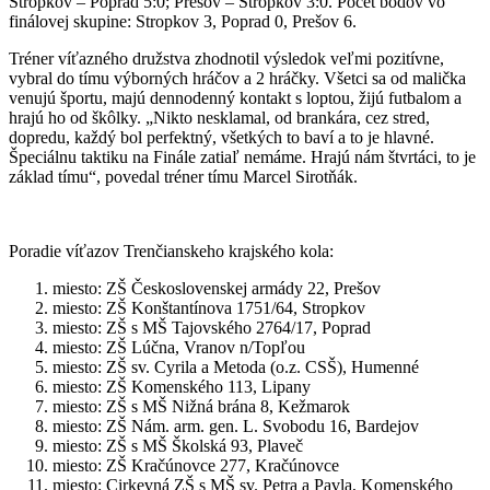
Stropkov – Poprad 5:0; Prešov – Stropkov 3:0. Počet bodov vo
finálovej skupine: Stropkov 3, Poprad 0, Prešov 6.
Tréner víťazného družstva zhodnotil výsledok veľmi pozitívne,
vybral do tímu výborných hráčov a 2 hráčky. Všetci sa od malička
venujú športu, majú dennodenný kontakt s loptou, žijú futbalom a
hrajú ho od škôlky. „Nikto nesklamal, od brankára, cez stred,
dopredu, každý bol perfektný, všetkých to baví a to je hlavné.
Špeciálnu taktiku na Finále zatiaľ nemáme. Hrajú nám štvrtáci, to je
základ tímu“, povedal tréner tímu Marcel Sirotňák.
Poradie víťazov Trenčianskeho krajského kola:
miesto: ZŠ Československej armády 22, Prešov
miesto: ZŠ Konštantínova 1751/64, Stropkov
miesto: ZŠ s MŠ Tajovského 2764/17, Poprad
miesto: ZŠ Lúčna, Vranov n/Topľou
miesto: ZŠ sv. Cyrila a Metoda (o.z. CSŠ), Humenné
miesto: ZŠ Komenského 113, Lipany
miesto: ZŠ s MŠ Nižná brána 8, Kežmarok
miesto: ZŠ Nám. arm. gen. L. Svobodu 16, Bardejov
miesto: ZŠ s MŠ Školská 93, Plaveč
miesto: ZŠ Kračúnovce 277, Kračúnovce
miesto: Cirkevná ZŠ s MŠ sv. Petra a Pavla, Komenského