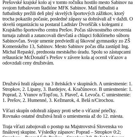
Prešovské krajské kolo aj v tomto ročníku hostilo mesto Sabinov na
svojom futbalovom štadióne MFK Sabinov. Malí futbalisti a
futbalistky prežili deň plný skvelých športových zážitkov, ktorý
trocha pokazilo počasie, posledné zápasy sa dohrávali až v daždi. O
skvelú organizáciu sa postaral Ladislav Dvorščák s kolegami z
Krajského športového centra Prešov. Počas slávnostného otvorenia
turnaja zahrali a zatancovali dievčatá a chlapci folklórneho súboru
Sabinovčan. Svoje umenie predviedli aj šikovné gymnastky zo ZŠ
Komenského 13, Sabinov. Mesto Sabinov počas dňa zastúpil Ing.
Michal Repaský, prednosta mestského úradu. Spolu so zástupcami
reštaurácie McDonald´s Prešov v závere kola aj ocenil víťazov a
odovzdali ceny družstvám.
Družstvá hrali zápasy na 3 ihriskách v skupinách. A umiestnenie: 1.
Stropkov, 2. Lipany, 3. Bardejov, 4. Kračúnovce. B umiestnenie: 1.
Poprad, 2. Vranov n/Topľou, 3. Plaveč, 4. Levoča. C umiestnenie:
1. Prešov, 2. Humenné, 3. Kežmarok, 4. Belá n/Cirochou.
Víťazi skupín odohrali zápasy proti sebe o víťazné priečky.
Rovnako ostatné družstvá hrali o umiestnenia až do 12. miesta.
Traja víťazi zabojovali o postup na Majstrovstvá Slovenska vo
finálovej skupine. Výsledky zápasov: Poprad – Stropkov 0:2;