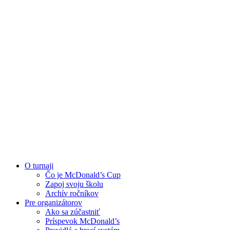
O turnaji
Čo je McDonald’s Cup
Zapoj svoju školu
Archív ročníkov
Pre organizátorov
Ako sa zúčastniť
Príspevok McDonald’s