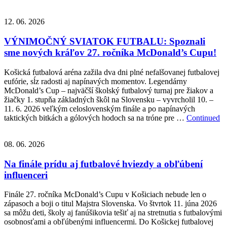
12. 06. 2026
VÝNIMOČNÝ SVIATOK FUTBALU: Spoznali
sme nových kráľov 27. ročníka McDonald’s Cupu!
Košická futbalová aréna zažila dva dni plné nefalšovanej futbalovej
eufórie, sĺz radosti aj napínavých momentov. Legendárny
McDonald’s Cup – najväčší školský futbalový turnaj pre žiakov a
žiačky 1. stupňa základných škôl na Slovensku – vyvrcholil 10. –
11. 6. 2026 veľkým celoslovenským finále a po napínavých
taktických bitkách a gólových hodoch sa na tróne pre …
Continued
08. 06. 2026
Na finále prídu aj futbalové hviezdy a obľúbení
influenceri
Finále 27. ročníka McDonald’s Cupu v Košiciach nebude len o
zápasoch a boji o titul Majstra Slovenska. Vo štvrtok 11. júna 2026
sa môžu deti, školy aj fanúšikovia tešiť aj na stretnutia s futbalovými
osobnosťami a obľúbenými influencermi. Do Košickej futbalovej