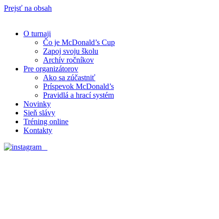
Prejsť na obsah
O turnaji
Čo je McDonald’s Cup
Zapoj svoju školu
Archív ročníkov
Pre organizátorov
Ako sa zúčastniť
Príspevok McDonald’s
Pravidlá a hrací systém
Novinky
Sieň slávy
Tréning online
Kontakty