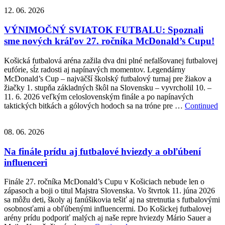
12. 06. 2026
VÝNIMOČNÝ SVIATOK FUTBALU: Spoznali
sme nových kráľov 27. ročníka McDonald’s Cupu!
Košická futbalová aréna zažila dva dni plné nefalšovanej futbalovej
eufórie, sĺz radosti aj napínavých momentov. Legendárny
McDonald’s Cup – najväčší školský futbalový turnaj pre žiakov a
žiačky 1. stupňa základných škôl na Slovensku – vyvrcholil 10. –
11. 6. 2026 veľkým celoslovenským finále a po napínavých
taktických bitkách a gólových hodoch sa na tróne pre …
Continued
08. 06. 2026
Na finále prídu aj futbalové hviezdy a obľúbení
influenceri
Finále 27. ročníka McDonald’s Cupu v Košiciach nebude len o
zápasoch a boji o titul Majstra Slovenska. Vo štvrtok 11. júna 2026
sa môžu deti, školy aj fanúšikovia tešiť aj na stretnutia s futbalovými
osobnosťami a obľúbenými influencermi. Do Košickej futbalovej
arény prídu podporiť malých aj naše repre hviezdy Mário Sauer a