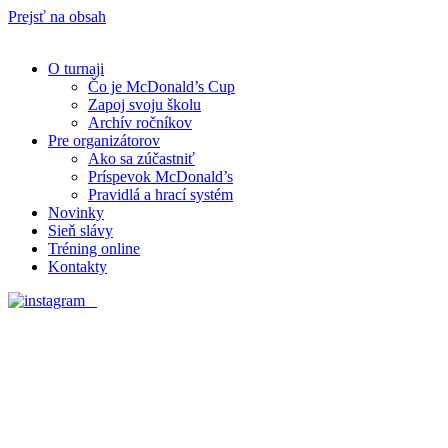
Prejsť na obsah
O turnaji
Čo je McDonald’s Cup
Zapoj svoju školu
Archív ročníkov
Pre organizátorov
Ako sa zúčastniť
Príspevok McDonald’s
Pravidlá a hrací systém
Novinky
Sieň slávy
Tréning online
Kontakty