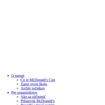
O turnaji
Čo je McDonald’s Cup
Zapoj svoju školu
Archív ročníkov
Pre organizátorov
Ako sa zúčastniť
Príspevok McDonald’s