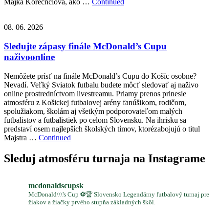
Majka Korečnčiová, ako …
Continued
08. 06. 2026
Sledujte zápasy finále McDonald’s Cupu
naživoonline
Nemôžete prísť na finále McDonald’s Cupu do Košíc osobne?
Nevadí. Veľký Sviatok futbalu budete môcť sledovať aj naživo
online prostredníctvom livestreamu. Priamy prenos prinesie
atmosféru z Košickej futbalovej arény fanúšikom, rodičom,
spolužiakom, školám aj všetkým podporovateľom malých
futbalistov a futbalistiek po celom Slovensku. Na ihrisku sa
predstaví osem najlepších školských tímov, ktorézabojujú o titul
Majstra …
Continued
Sleduj atmosféru turnaja na Instagrame
mcdonaldscupsk
McDonald\\\'s Cup ⚽️🏆 Slovensko Legendárny futbalový turnaj pre
žiakov a žiačky prvého stupňa základných škôl.