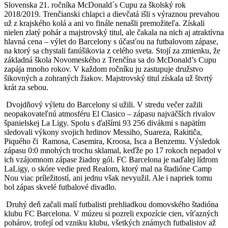
Slovenska 21. ročníka McDonald´s Cupu za školský rok
2018/2019. Trenčianski chlapci a dievčatá išli s výraznou prevahou
už z krajského kolá a ani vo finále nenašli premožiteľa. Získali
nielen zlatý pohár a majstrovský titul, ale čakala na nich aj atraktívna
hlavná cena – výlet do Barcelony s účasťou na futbalovom zápase,
na ktorý sa chystali fanúšikovia z celého sveta. Stojí za zmienku, že
základná škola Novomeského z Trenčína sa do McDonald’s Cupu
zapája mnoho rokov. V každom ročníku ju zastupuje družstvo
šikovných a zohraných žiakov. Majstrovský titul získala už štvrtý
krát za sebou.
Dvojdňový výletu do Barcelony si užili. V stredu večer zažili
neopakovateľnú atmosféru El Clasico – zápasu najväčších rivalov
španielskej La Ligy. Spolu s ďalšími 93 256 divákmi s napätím
sledovali výkony svojich hrdinov Messiho, Suareza, Rakitiča,
Piquého či Ramosa, Casemira, Kroosa, Isca a Benzemu. Výsledok
zápasu 0:0 mnohých trochu sklamal, keďže po 17 rokoch nepadol v
ich vzájomnom zápase žiadny gól. FC Barcelona je naďalej lídrom
LaLigy, o skóre vedie pred Realom, ktorý mal na štadióne Camp
Nou viac príležitostí, ani jednu však nevyužil. Ale i napriek tomu
bol zápas skvelé futbalové divadlo.
Druhý deň začali malí futbalisti prehliadkou domovského štadióna
klubu FC Barcelona. V múzeu si pozreli expozície cien, víťazných
pohárov, trofejí od vzniku klubu, všetkých známych futbalistov až