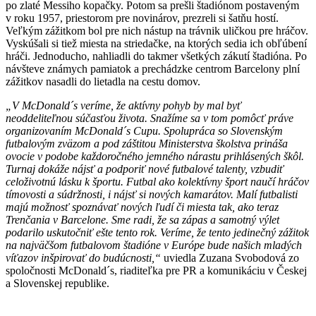
po zlaté Messiho kopačky. Potom sa prešli štadiónom postaveným
v roku 1957, priestorom pre novinárov, prezreli si šatňu hostí.
Veľkým zážitkom bol pre nich nástup na trávnik uličkou pre hráčov.
Vyskúšali si tiež miesta na striedačke, na ktorých sedia ich obľúbení
hráči. Jednoducho, nahliadli do takmer všetkých zákutí štadióna. Po
návšteve známych pamiatok a prechádzke centrom Barcelony plní
zážitkov nasadli do lietadla na cestu domov.
„V McDonald´s veríme, že aktívny pohyb by mal byť
neoddeliteľnou súčasťou života. Snažíme sa v tom pomôcť práve
organizovaním McDonald´s Cupu. Spolupráca so Slovenským
futbalovým zväzom a pod záštitou Ministerstva školstva prináša
ovocie v podobe každoročného jemného nárastu prihlásených škôl.
Turnaj
dokáže nájsť a podporiť nové futbalové talenty, vzbudiť
celoživotnú lásku k športu. Futbal ako kolektívny šport naučí hráčov
tímovosti a súdržnosti, i nájsť si nových kamarátov. Malí futbalisti
majú možnosť spoznávať nových ľudí či miesta tak, ako teraz
Trenčania v Barcelone.
Sme radi, že sa zápas a samotný výlet
podarilo uskutočniť ešte tento rok. Veríme, že tento jedinečný zážitok
na najväčšom futbalovom štadióne v Európe bude našich mladých
víťazov inšpirovať do budúcnosti,“
uviedla Zuzana Svobodová zo
spoločnosti McDonald´s, riaditeľka pre PR a komunikáciu v Českej
a Slovenskej republike.