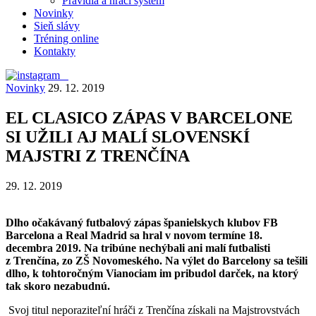
Pravidlá a hrací systém
Novinky
Sieň slávy
Tréning online
Kontakty
Novinky
29. 12. 2019
EL CLASICO ZÁPAS V BARCELONE
SI UŽILI AJ MALÍ SLOVENSKÍ
MAJSTRI Z TRENČÍNA
29. 12. 2019
Dlho očakávaný futbalový zápas španielskych klubov FB
Barcelona a Real Madrid sa hral v novom termíne 18.
decembra 2019. Na tribúne nechýbali ani malí futbalisti
z Trenčína, zo ZŠ Novomeského. Na výlet do Barcelony sa tešili
dlho, k tohtoročným Vianociam im pribudol darček, na ktorý
tak skoro nezabudnú.
Svoj titul neporaziteľní hráči z Trenčína získali na Majstrovstvách