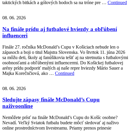
taktických bitkách a gólových hodoch sa na tróne pre …
Continued
08. 06. 2026
Na finále prídu aj futbalové hviezdy a obľúbení
influenceri
Finále 27. ročníka McDonald’s Cupu v Košiciach nebude len o
zápasoch a boji o titul Majstra Slovenska. Vo štvrtok 11. júna 2026
sa môžu deti, školy aj fanúšikovia tešiť aj na stretnutia s futbalovými
osobnosťami a obľúbenými influencermi. Do Košickej futbalovej
arény prídu podporiť malých aj naše repre hviezdy Mário Sauer a
Majka Korečnčiová, ako …
Continued
08. 06. 2026
Sledujte zápasy finále McDonald’s Cupu
naživoonline
Nemôžete prísť na finále McDonald’s Cupu do Košíc osobne?
Nevadí. Veľký Sviatok futbalu budete môcť sledovať aj naživo
online prostredníctvom livestreamu. Priamy prenos prinesie