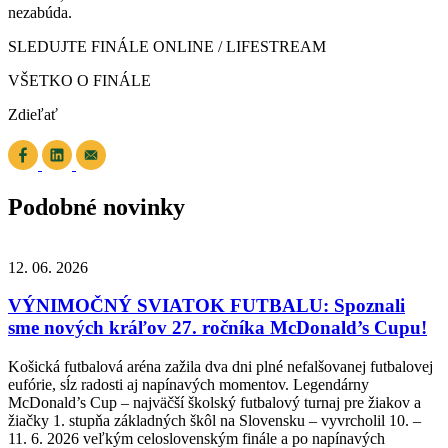
nezabúda.
SLEDUJTE FINÁLE ONLINE / LIFESTREAM
VŠETKO O FINÁLE
Zdieľať
Podobné novinky
12. 06. 2026
VÝNIMOČNÝ SVIATOK FUTBALU: Spoznali
sme nových kráľov 27. ročníka McDonald’s Cupu!
Košická futbalová aréna zažila dva dni plné nefalšovanej futbalovej
eufórie, sĺz radosti aj napínavých momentov. Legendárny
McDonald’s Cup – najväčší školský futbalový turnaj pre žiakov a
žiačky 1. stupňa základných škôl na Slovensku – vyvrcholil 10. –
11. 6. 2026 veľkým celoslovenským finále a po napínavých