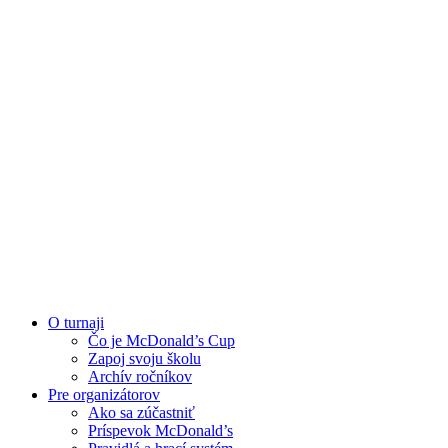
O turnaji
Čo je McDonald’s Cup
Zapoj svoju školu
Archív ročníkov
Pre organizátorov
Ako sa zúčastniť
Príspevok McDonald’s