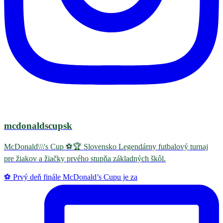
mcdonaldscupsk
McDonald\\\'s Cup ⚽️🏆 Slovensko Legendárny futbalový turnaj
pre žiakov a žiačky prvého stupňa základných škôl.
⚽️ Prvý deň finále McDonald’s Cupu je za