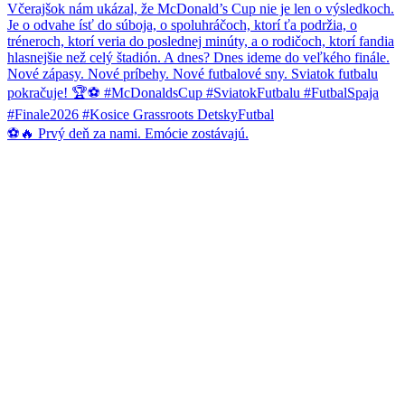
⚽🔥 Prvý deň za nami. Emócie zostávajú.