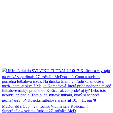
Superfinále – sviatok futbalu 27. ročníka McD