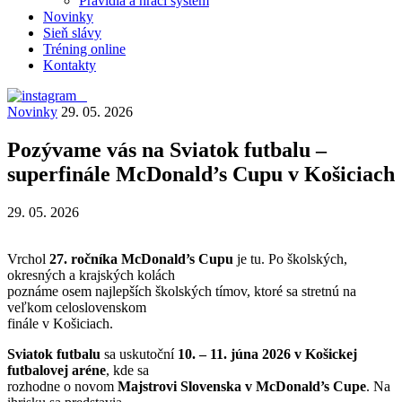
Pravidlá a hrací systém
Novinky
Sieň slávy
Tréning online
Kontakty
Novinky
29. 05. 2026
Pozývame vás na Sviatok futbalu –
superfinále McDonald’s Cupu v Košiciach
29. 05. 2026
Vrchol
27. ročníka McDonald’s Cupu
je tu. Po školských,
okresných a krajských kolách
poznáme osem najlepších školských tímov, ktoré sa stretnú na
veľkom celoslovenskom
finále v Košiciach.
Sviatok futbalu
sa uskutoční
10. – 11. júna 2026 v Košickej
futbalovej aréne
, kde sa
rozhodne o novom
Majstrovi Slovenska v McDonald’s Cupe
. Na