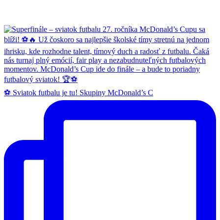
⚽ Sviatok futbalu je tu! Skupiny McDonald’s C