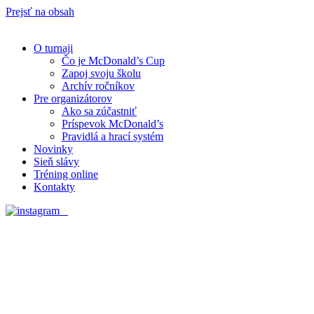
Prejsť na obsah
O turnaji
Čo je McDonald’s Cup
Zapoj svoju školu
Archív ročníkov
Pre organizátorov
Ako sa zúčastniť
Príspevok McDonald’s
Pravidlá a hrací systém
Novinky
Sieň slávy
Tréning online
Kontakty