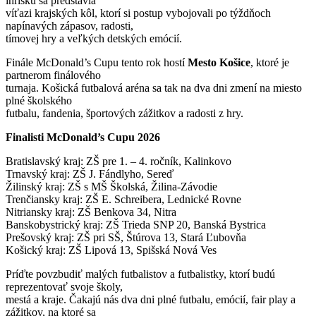
ihrisku sa predstavia
víťazi krajských kôl, ktorí si postup vybojovali po týždňoch
napínavých zápasov, radosti,
tímovej hry a veľkých detských emócií.
Finále McDonald’s Cupu tento rok hostí
Mesto Košice
, ktoré je
partnerom finálového
turnaja. Košická futbalová aréna sa tak na dva dni zmení na miesto
plné školského
futbalu, fandenia, športových zážitkov a radosti z hry.
Finalisti McDonald’s Cupu 2026
Bratislavský kraj: ZŠ pre 1. – 4. ročník, Kalinkovo
Trnavský kraj: ZŠ J. Fándlyho, Sereď
Žilinský kraj: ZŠ s MŠ Školská, Žilina-Závodie
Trenčiansky kraj: ZŠ E. Schreibera, Lednické Rovne
Nitriansky kraj: ZŠ Benkova 34, Nitra
Banskobystrický kraj: ZŠ Trieda SNP 20, Banská Bystrica
Prešovský kraj: ZŠ pri SŠ, Štúrova 13, Stará Ľubovňa
Košický kraj: ZŠ Lipová 13, Spišská Nová Ves
Príďte povzbudiť malých futbalistov a futbalistky, ktorí budú
reprezentovať svoje školy,
mestá a kraje. Čakajú nás dva dni plné futbalu, emócií, fair play a
zážitkov, na ktoré sa