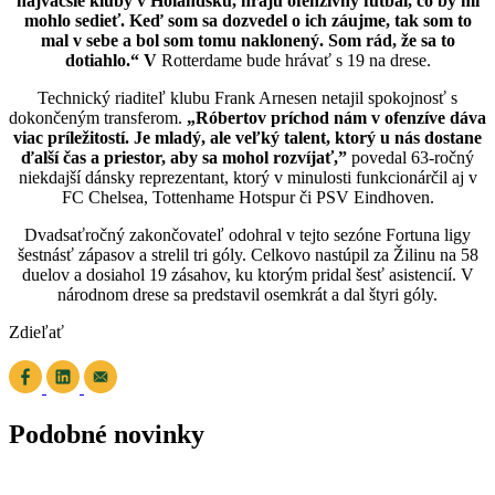
najväčšie kluby v Holandsku, hrajú ofenzívny futbal, čo by mi
mohlo sedieť. Keď som sa dozvedel o ich záujme, tak som to
mal v sebe a bol som tomu naklonený. Som rád, že sa to
dotiahlo.“
V
Rotterdame bude hrávať s 19 na drese.
Technický riaditeľ klubu Frank Arnesen netajil spokojnosť s
dokončeným transferom.
„Róbertov príchod nám v ofenzíve dáva
viac príležitostí. Je mladý, ale veľký talent, ktorý u nás dostane
ďalší čas a priestor, aby sa mohol rozvíjať,”
povedal 63-ročný
niekdajší dánsky reprezentant, ktorý v minulosti funkcionárčil aj v
FC Chelsea, Tottenhame Hotspur či PSV Eindhoven.
Dvadsaťročný zakončovateľ odohral v tejto sezóne Fortuna ligy
šestnásť zápasov a strelil tri góly. Celkovo nastúpil za Žilinu na 58
duelov a dosiahol 19 zásahov, ku ktorým pridal šesť asistencií. V
národnom drese sa predstavil osemkrát a dal štyri góly.
Zdieľať
Podobné novinky