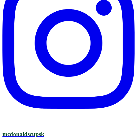
mcdonaldscupsk