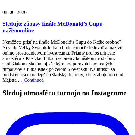
08. 06. 2026
Sledujte zápasy finále McDonald’s Cupu
naživoonline
Nemôžete prísť na finále McDonald’s Cupu do Košíc osobne?
Nevadí. Veľký Sviatok futbalu budete môcť sledovať aj naživo
online prostredníctvom livestreamu. Priamy prenos prinesie
atmosféru z Košickej futbalovej arény fanúšikom, rodičom,
spolužiakom, školám aj všetkým podporovateľom malých
futbalistov a futbalistiek po celom Slovensku. Na ihrisku sa
predstaví osem najlepších školských tímov, ktorézabojujú o titul
Majstra …
Continued
Sleduj atmosféru turnaja na Instagrame