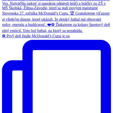
⚽️ Prvý deň finále McDonald’s Cupu je za