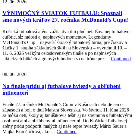
12. 06. 2026
VÝNIMOČNÝ SVIATOK FUTBALU: Spoznali
sme nových kráľov 27. ročníka McDonald’s Cupu!
Košická futbalová aréna zažila dva dni plné nefalšovanej futbalovej
eufórie, sĺz radosti aj napínavých momentov. Legendárny
McDonald’s Cup – najväčší školský futbalový turnaj pre žiakov a
žiačky 1. stupňa základných škôl na Slovensku – vyvrcholil 10. –
11. 6. 2026 veľkým celoslovenským finále a po napínavých
taktických bitkách a gólových hodoch sa na tróne pre …
Continued
08. 06. 2026
Na finále prídu aj futbalové hviezdy a obľúbení
influenceri
Finále 27. ročníka McDonald’s Cupu v Košiciach nebude len o
zápasoch a boji o titul Majstra Slovenska. Vo štvrtok 11. júna 2026
sa môžu deti, školy aj fanúšikovia tešiť aj na stretnutia s futbalovými
osobnosťami a obľúbenými influencermi. Do Košickej futbalovej
arény prídu podporiť malých aj naše repre hviezdy Mário Sauer a
Majka Korečnčiová, ako …
Continued