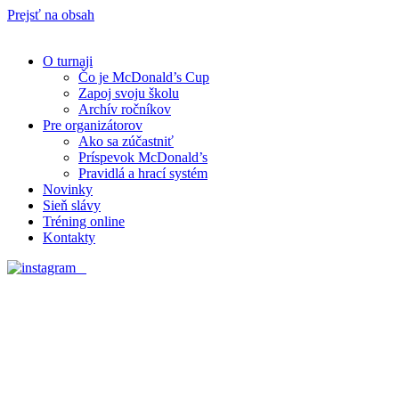
Prejsť na obsah
O turnaji
Čo je McDonald’s Cup
Zapoj svoju školu
Archív ročníkov
Pre organizátorov
Ako sa zúčastniť
Príspevok McDonald’s
Pravidlá a hrací systém
Novinky
Sieň slávy
Tréning online
Kontakty