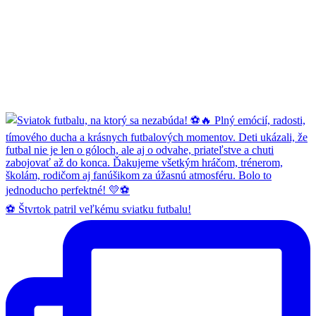
⚽️ Štvrtok patril veľkému sviatku futbalu!