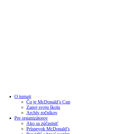
O turnaji
Čo je McDonald’s Cup
Zapoj svoju školu
Archív ročníkov
Pre organizátorov
Ako sa zúčastniť
Príspevok McDonald’s