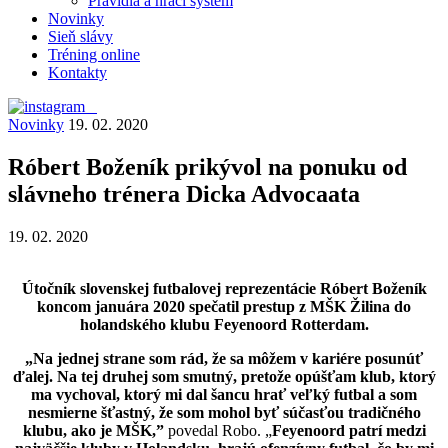
Pravidlá a hrací systém
Novinky
Sieň slávy
Tréning online
Kontakty
Novinky
19. 02. 2020
Róbert Boženík prikývol na ponuku od
slávneho trénera Dicka Advocaata
19. 02. 2020
Útočník slovenskej futbalovej reprezentácie Róbert Boženík
koncom januára 2020 spečatil prestup z MŠK Žilina do
holandského klubu Feyenoord Rotterdam.
„Na jednej strane som rád, že sa môžem v kariére posunúť
ďalej. Na tej druhej som smutný, pretože opúšťam klub, ktorý
ma vychoval, ktorý mi dal šancu hrať veľký futbal a som
nesmierne šťastný, že som mohol byť súčasťou tradičného
klubu, ako je MŠK,”
povedal Robo. „
Feyenoord patrí medzi