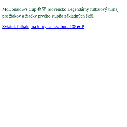
McDonald\\\'s Cup ⚽️🏆 Slovensko Legendárny futbalový turnaj
pre žiakov a žiačky prvého stupňa základných škôl.
Sviatok futbalu, na ktorý sa nezabúda! ⚽🔥 P