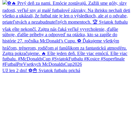
Už len 2 dni! ⚽️🍟 Sviatok futbalu prichá