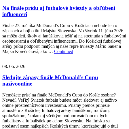
Na finále prídu aj futbalové hviezdy a obľúbení
influenceri
Finále 27. ročníka McDonald’s Cupu v Košiciach nebude len o
zápasoch a boji o titul Majstra Slovenska. Vo štvrtok 11. júna 2026
sa môžu deti, školy aj fanúšikovia tešiť aj na stretnutia s futbalovými
osobnosťami a obľúbenými influencermi. Do Košickej futbalovej
arény prídu podporiť malých aj naše repre hviezdy Mário Sauer a
Majka Korečnčiová, ako …
Continued
08. 06. 2026
Sledujte zápasy finále McDonald’s Cupu
naživoonline
Nemôžete prísť na finále McDonald’s Cupu do Košíc osobne?
Nevadí. Veľký Sviatok futbalu budete môcť sledovať aj naživo
online prostredníctvom livestreamu. Priamy prenos prinesie
atmosféru z Košickej futbalovej arény fanúšikom, rodičom,
spolužiakom, školám aj všetkým podporovateľom malých
futbalistov a futbalistiek po celom Slovensku. Na ihrisku sa
predstaví osem najlepších školských tímov, ktorézabojujú o titul