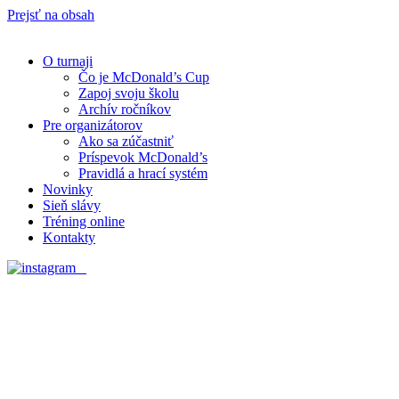
Prejsť na obsah
O turnaji
Čo je McDonald’s Cup
Zapoj svoju školu
Archív ročníkov
Pre organizátorov
Ako sa zúčastniť
Príspevok McDonald’s
Pravidlá a hrací systém
Novinky
Sieň slávy
Tréning online
Kontakty