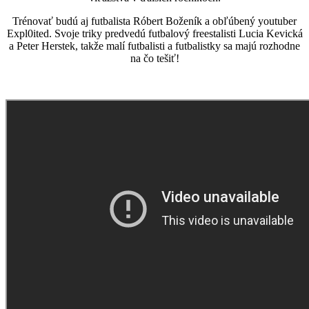
Trénovať budú aj futbalista Róbert Boženík a obľúbený youtuber
Expl0ited. Svoje triky predvedú futbalový freestalisti Lucia Kevická
a Peter Herstek, takže malí futbalisti a futbalistky sa majú rozhodne
na čo tešiť!