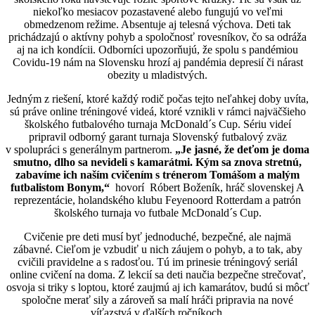
niekoľko mesiacov pozastavené alebo fungujú vo veľmi
obmedzenom režime. Absentuje aj telesná výchova. Deti tak
prichádzajú o aktívny pohyb a spoločnosť rovesníkov, čo sa odráža
aj na ich kondícii. Odborníci upozorňujú, že spolu s pandémiou
Covidu-19 nám na Slovensku hrozí aj pandémia depresií či nárast
obezity u mladistvých.
Jedným z riešení, ktoré každý rodič počas tejto neľahkej doby uvíta,
sú práve online tréningové videá, ktoré vznikli v rámci najväčšieho
školského futbalového turnaja McDonald´s Cup. Sériu videí
pripravil odborný garant turnaja Slovenský futbalový zväz
v spolupráci s generálnym partnerom.
„Je jasné, že deťom je doma
smutno, dlho sa nevideli s kamarátmi. Kým sa znova stretnú,
zabavíme ich naším cvičením s trénerom Tomášom a malým
futbalistom Bonym,“
hovorí Róbert Boženík, hráč slovenskej A
reprezentácie, holandského klubu Feyenoord Rotterdam a patrón
školského turnaja vo futbale McDonald´s Cup.
Cvičenie pre deti musí byť jednoduché, bezpečné, ale najmä
zábavné. Cieľom je vzbudiť u nich záujem o pohyb, a to tak, aby
cvičili pravidelne a s radosťou. Tú im prinesie tréningový seriál
online cvičení na doma. Z lekcií sa deti naučia bezpečne strečovať,
osvoja si triky s loptou, ktoré zaujmú aj ich kamarátov, budú si môcť
spoločne merať sily a zároveň sa malí hráči pripravia na nové
víťazstvá v ďalších ročníkoch.