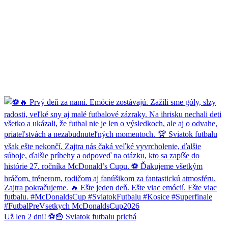
Už len 2 dni! ⚽️🍟 Sviatok futbalu prichá