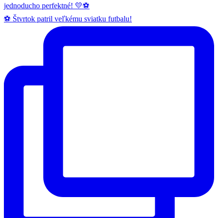
⚽️ Štvrtok patril veľkému sviatku futbalu!