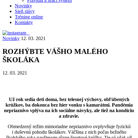
Pravidlá a hrací systém
Novinky
Sieň slávy
Tréning online
Kontakty
Novinky
12. 03. 2021
ROZHÝBTE VÁŠHO MALÉHO
ŠKOLÁKA
12. 03. 2021
Už rok sedia deti doma, bez telesnej výchovy, obľúbených
krúžkov, ba dokonca bez hier vonku s kamarátmi. Pandémia
nepriaznivo vplýva na ich sociálne návyky, ale tiež na kondíciu
a zdravie.
Obmedzený režim mimoriadne nepriaznivo ovplyvňuje fyzickú
i duševnú pohodu školákov. Väčšina z nich počas bežného
školského roka navštevuje rôzne športové krúžky. Tie sú však už