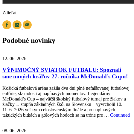
Zdieľať
Podobné novinky
12. 06. 2026
VÝNIMOČNÝ SVIATOK FUTBALU: Spoznali
sme nových kráľov 27. ročníka McDonald’s Cupu!
Košická futbalová aréna zažila dva dni plné nefalšovanej futbalovej
eufórie, sĺz radosti aj napínavých momentov. Legendárny
McDonald’s Cup – najväčší školský futbalový turnaj pre žiakov a
žiačky 1. stupňa základných škôl na Slovensku – vyvrcholil 10. –
11. 6. 2026 veľkým celoslovenským finále a po napínavých
taktických bitkách a gólových hodoch sa na tróne pre …
Continued
08. 06. 2026