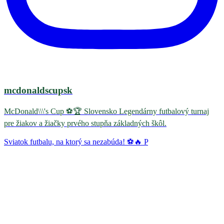
mcdonaldscupsk
McDonald\\\'s Cup ⚽️🏆 Slovensko Legendárny futbalový turnaj
pre žiakov a žiačky prvého stupňa základných škôl.
Sviatok futbalu, na ktorý sa nezabúda! ⚽🔥 P