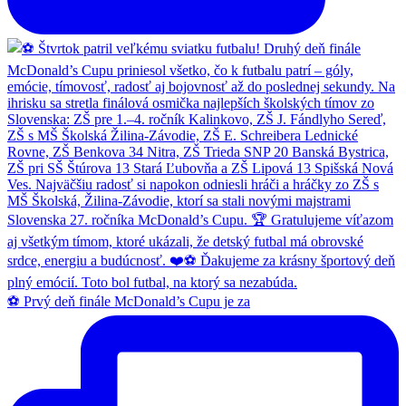
⚽️ Prvý deň finále McDonald’s Cupu je za