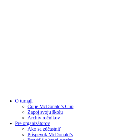
O turnaji
Čo je McDonald’s Cup
Zapoj svoju školu
Archív ročníkov
Pre organizátorov
Ako sa zúčastniť
Príspevok McDonald’s