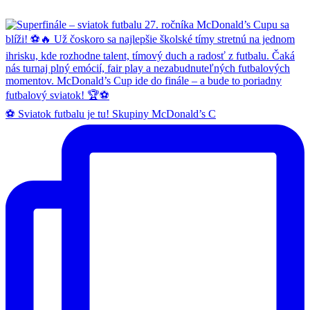
⚽ Sviatok futbalu je tu! Skupiny McDonald’s C