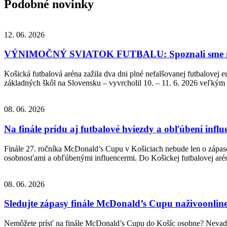
Podobné novinky
12. 06. 2026
VÝNIMOČNÝ SVIATOK FUTBALU: Spoznali sme nov
Košická futbalová aréna zažila dva dni plné nefalšovanej futbalovej 
základných škôl na Slovensku – vyvrcholil 10. – 11. 6. 2026 veľkým
08. 06. 2026
Na finále prídu aj futbalové hviezdy a obľúbení influ
Finále 27. ročníka McDonald’s Cupu v Košiciach nebude len o zápasoch 
osobnosťami a obľúbenými influencermi. Do Košickej futbalovej aré
08. 06. 2026
Sledujte zápasy finále McDonald’s Cupu naživoonlin
Nemôžete prísť na finále McDonald’s Cupu do Košíc osobne? Nevadí. 