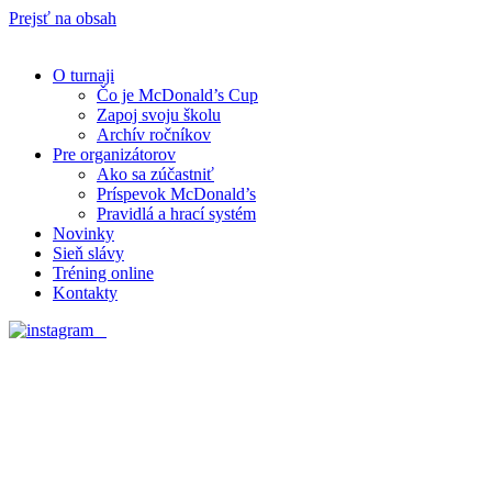
Prejsť na obsah
O turnaji
Čo je McDonald’s Cup
Zapoj svoju školu
Archív ročníkov
Pre organizátorov
Ako sa zúčastniť
Príspevok McDonald’s
Pravidlá a hrací systém
Novinky
Sieň slávy
Tréning online
Kontakty