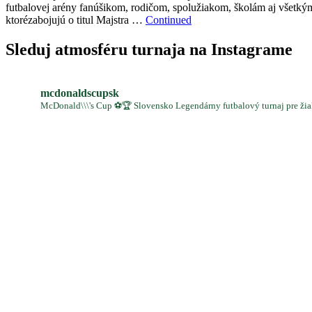
futbalovej arény fanúšikom, rodičom, spolužiakom, školám aj všetkým
ktorézabojujú o titul Majstra …
Continued
Sleduj atmosféru turnaja na Instagrame
mcdonaldscupsk
McDonald\\\'s Cup ⚽️🏆 Slovensko Legendárny futbalový turnaj pre žia