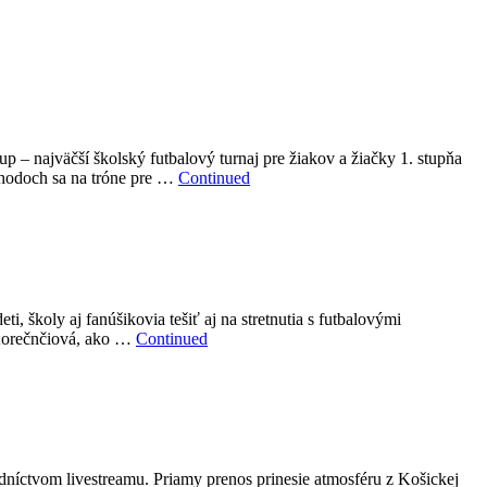
p – najväčší školský futbalový turnaj pre žiakov a žiačky 1. stupňa
 hodoch sa na tróne pre …
Continued
, školy aj fanúšikovia tešiť aj na stretnutia s futbalovými
 Korečnčiová, ako …
Continued
níctvom livestreamu. Priamy prenos prinesie atmosféru z Košickej