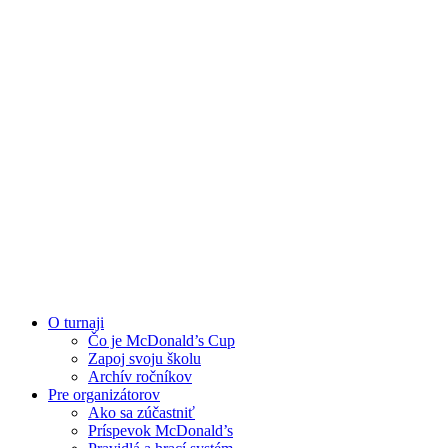
O turnaji
Čo je McDonald’s Cup
Zapoj svoju školu
Archív ročníkov
Pre organizátorov
Ako sa zúčastniť
Príspevok McDonald’s