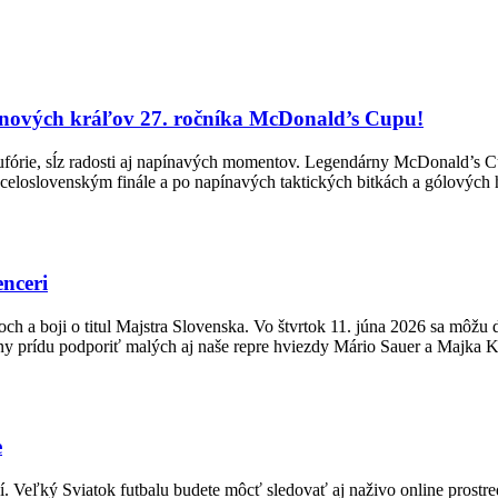
ých kráľov 27. ročníka McDonald’s Cupu!
eufórie, sĺz radosti aj napínavých momentov. Legendárny McDonald’s Cu
 celoslovenským finále a po napínavých taktických bitkách a gólových
enceri
a boji o titul Majstra Slovenska. Vo štvrtok 11. júna 2026 sa môžu deti
ny prídu podporiť malých aj naše repre hviezdy Mário Sauer a Majka
e
Veľký Sviatok futbalu budete môcť sledovať aj naživo online prostred