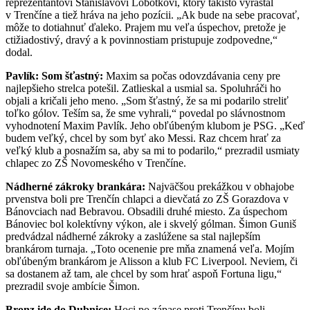
reprezentantovi Stanislavovi Lobotkovi, ktorý takisto vyrastal
v Trenčíne a tiež hráva na jeho pozícii. „Ak bude na sebe pracovať,
môže to dotiahnuť ďaleko. Prajem mu veľa úspechov, pretože je
ctižiadostivý, dravý a k povinnostiam pristupuje zodpovedne,“
dodal.
Pavlík: Som šťastný:
Maxim sa počas odovzdávania ceny pre
najlepšieho strelca potešil. Zatlieskal a usmial sa. Spoluhráči ho
objali a kričali jeho meno. „Som šťastný, že sa mi podarilo streliť
toľko gólov. Teším sa, že sme vyhrali,“ povedal po slávnostnom
vyhodnotení Maxim Pavlík. Jeho obľúbeným klubom je PSG. „Keď
budem veľký, chcel by som byť ako Messi. Raz chcem hrať za
veľký klub a posnažím sa, aby sa mi to podarilo,“ prezradil usmiaty
chlapec zo ZŠ Novomeského v Trenčíne.
Nádherné zákroky brankára:
Najväčšou prekážkou v obhajobe
prvenstva boli pre Trenčín chlapci a dievčatá zo ZŠ Gorazdova v
Bánovciach nad Bebravou. Obsadili druhé miesto. Za úspechom
Bánoviec bol kolektívny výkon, ale i skvelý gólman. Šimon Guniš
predvádzal nádherné zákroky a zaslúžene sa stal najlepším
brankárom turnaja. „Toto ocenenie pre mňa znamená veľa. Mojím
obľúbeným brankárom je Alisson a klub FC Liverpool. Neviem, či
sa dostanem až tam, ale chcel by som hrať aspoň Fortuna ligu,“
prezradil svoje ambície Šimon.
Bronz ide do Dubnice:
Hoci po zápase proti Trenčínu boli