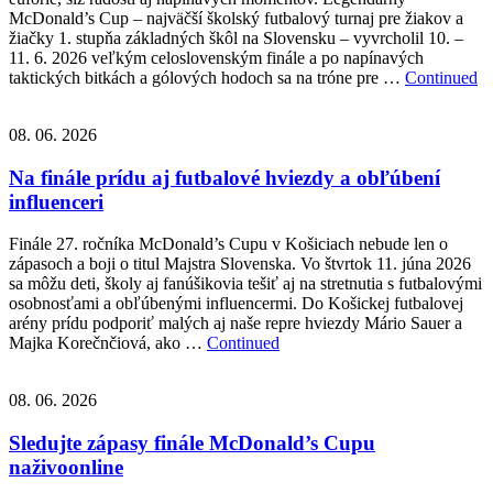
McDonald’s Cup – najväčší školský futbalový turnaj pre žiakov a
žiačky 1. stupňa základných škôl na Slovensku – vyvrcholil 10. –
11. 6. 2026 veľkým celoslovenským finále a po napínavých
taktických bitkách a gólových hodoch sa na tróne pre …
Continued
08. 06. 2026
Na finále prídu aj futbalové hviezdy a obľúbení
influenceri
Finále 27. ročníka McDonald’s Cupu v Košiciach nebude len o
zápasoch a boji o titul Majstra Slovenska. Vo štvrtok 11. júna 2026
sa môžu deti, školy aj fanúšikovia tešiť aj na stretnutia s futbalovými
osobnosťami a obľúbenými influencermi. Do Košickej futbalovej
arény prídu podporiť malých aj naše repre hviezdy Mário Sauer a
Majka Korečnčiová, ako …
Continued
08. 06. 2026
Sledujte zápasy finále McDonald’s Cupu
naživoonline