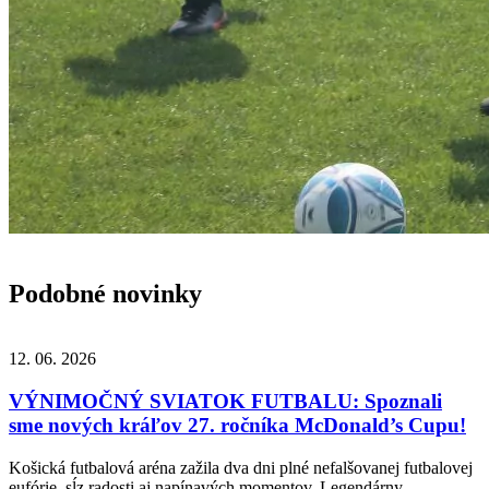
Podobné novinky
12. 06. 2026
VÝNIMOČNÝ SVIATOK FUTBALU: Spoznali
sme nových kráľov 27. ročníka McDonald’s Cupu!
Košická futbalová aréna zažila dva dni plné nefalšovanej futbalovej
eufórie, sĺz radosti aj napínavých momentov. Legendárny