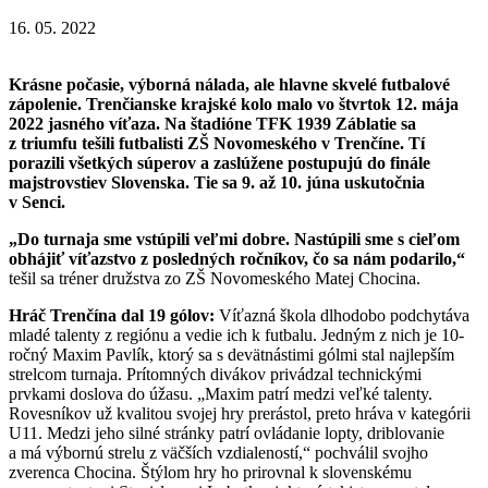
16. 05. 2022
Krásne počasie, výborná nálada, ale hlavne skvelé futbalové
zápolenie. Trenčianske krajské kolo malo vo štvrtok 12. mája
2022 jasného víťaza. Na štadióne TFK 1939 Záblatie sa
z triumfu tešili futbalisti ZŠ Novomeského v Trenčíne. Tí
porazili všetkých súperov a zaslúžene postupujú do finále
majstrovstiev Slovenska. Tie sa 9. až 10. júna uskutočnia
v Senci.
„Do turnaja sme vstúpili veľmi dobre. Nastúpili sme s cieľom
obhájiť víťazstvo z posledných ročníkov, čo sa nám podarilo,“
tešil sa tréner družstva zo ZŠ Novomeského Matej Chocina.
Hráč Trenčína dal 19 gólov:
Víťazná škola dlhodobo podchytáva
mladé talenty z regiónu a vedie ich k futbalu. Jedným z nich je 10-
ročný Maxim Pavlík, ktorý sa s devätnástimi gólmi stal najlepším
strelcom turnaja. Prítomných divákov privádzal technickými
prvkami doslova do úžasu. „Maxim patrí medzi veľké talenty.
Rovesníkov už kvalitou svojej hry prerástol, preto hráva v kategórii
U11. Medzi jeho silné stránky patrí ovládanie lopty, driblovanie
a má výbornú strelu z väčších vzdialeností,“ pochválil svojho
zverenca Chocina. Štýlom hry ho prirovnal k slovenskému