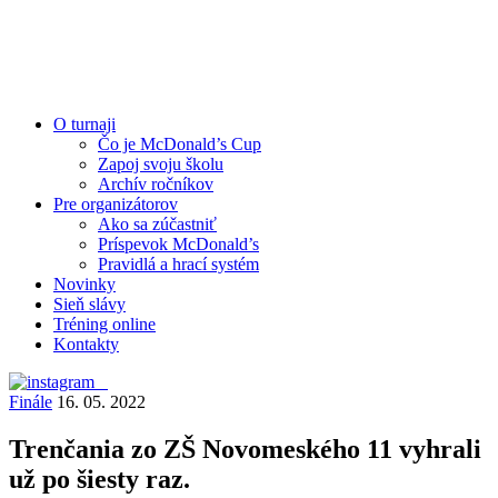
O turnaji
Čo je McDonald’s Cup
Zapoj svoju školu
Archív ročníkov
Pre organizátorov
Ako sa zúčastniť
Príspevok McDonald’s
Pravidlá a hrací systém
Novinky
Sieň slávy
Tréning online
Kontakty
Finále
16. 05. 2022
Trenčania zo ZŠ Novomeského 11 vyhrali
už po šiesty raz.