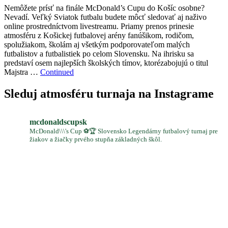
Nemôžete prísť na finále McDonald’s Cupu do Košíc osobne?
Nevadí. Veľký Sviatok futbalu budete môcť sledovať aj naživo
online prostredníctvom livestreamu. Priamy prenos prinesie
atmosféru z Košickej futbalovej arény fanúšikom, rodičom,
spolužiakom, školám aj všetkým podporovateľom malých
futbalistov a futbalistiek po celom Slovensku. Na ihrisku sa
predstaví osem najlepších školských tímov, ktorézabojujú o titul
Majstra …
Continued
Sleduj atmosféru turnaja na Instagrame
mcdonaldscupsk
McDonald\\\'s Cup ⚽️🏆 Slovensko Legendárny futbalový turnaj pre
žiakov a žiačky prvého stupňa základných škôl.