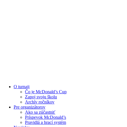
O turnaji
Čo je McDonald’s Cup
Zapoj svoju školu
Archív ročníkov
Pre organizátorov
Ako sa zúčastniť
Príspevok McDonald’s
Pravidlá a hrací systém