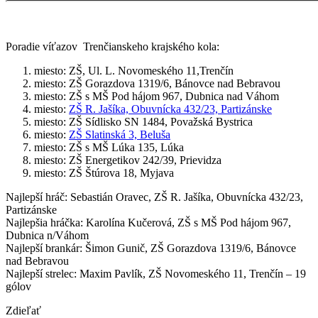
Poradie víťazov Trenčianskeho krajského kola:
miesto: ZŠ, Ul. L. Novomeského 11,Trenčín
miesto: ZŠ Gorazdova 1319/6, Bánovce nad Bebravou
miesto: ZŠ s MŠ Pod hájom 967, Dubnica nad Váhom
miesto:
ZŠ R. Jašíka, Obuvnícka 432/23, Partizánske
miesto: ZŠ Sídlisko SN 1484, Považská Bystrica
miesto:
ZŠ Slatinská 3, Beluša
miesto: ZŠ s MŠ Lúka 135, Lúka
miesto: ZŠ Energetikov 242/39, Prievidza
miesto: ZŠ Štúrova 18, Myjava
Najlepší hráč: Sebastián Oravec, ZŠ R. Jašíka, Obuvnícka 432/23,
Partizánske
Najlepšia hráčka: Karolína Kučerová, ZŠ s MŠ Pod hájom 967,
Dubnica n/Váhom
Najlepší brankár: Šimon Gunič, ZŠ Gorazdova 1319/6, Bánovce
nad Bebravou
Najlepší strelec: Maxim Pavlík, ZŠ Novomeského 11, Trenčín – 19
gólov
Zdieľať