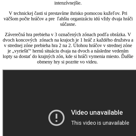
intenzívnejšie.
V technickej časti si prestavíme ihrisko pomocou kužeľov. Pri
väčšom počte hráčov a pre ľahšiu organizáciu idú vždy dvaja hráči
súčasne.
Záverečná hra prebieha v 3 označených zónach podľa obrázka. V
dvoch koncových zónach na krajoch je 1 hráč z každého družstva a
v strednej zóne prebieha hra 2 na 2. Úlohou hráčov v strednej zóne
je „vyriešiť“ hernú situáciu dvaja na dvoch a následne vedením
lopty sa dostať do krajných zón, kde si hráči vymenia miesto. Ďalšie
obmeny hry si pozrite vo videu.