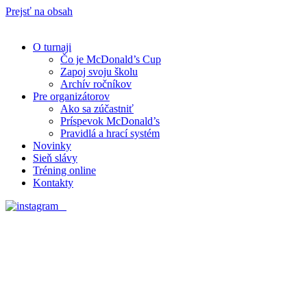
Prejsť na obsah
O turnaji
Čo je McDonald’s Cup
Zapoj svoju školu
Archív ročníkov
Pre organizátorov
Ako sa zúčastniť
Príspevok McDonald’s
Pravidlá a hrací systém
Novinky
Sieň slávy
Tréning online
Kontakty