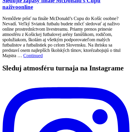
Sledujte zápasy finále McDonald’s Cupu
naživoonline
Nemôžete prísť na finále McDonald’s Cupu do Košíc osobne?
Nevadí. Veľký Sviatok futbalu budete môcť sledovať aj naživo
online prostredníctvom livestreamu. Priamy prenos prinesie
atmosféru z Košickej futbalovej arény fanúšikom, rodičom,
spolužiakom, školám aj všetkým podporovateľom malých
futbalistov a futbalistiek po celom Slovensku. Na ihrisku sa
predstaví osem najlepších školských tímov, ktorézabojujú o titul
Majstra …
Continued
Sleduj atmosféru turnaja na Instagrame