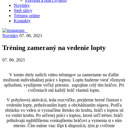
Pravidlá a hrací systém
Novinky
Sieň slávy
Tréning online
Kontakty
Novinky
07. 06. 2021
Tréning zameraný na vedenie lopty
07. 06. 2021
V tomto diely našich video tréningov sa zameriame na ďalšie
možnosti individuálnej práce s loptou. Loptu budeme viesť rôznymi
spôsobmi, využijeme veľký priestor, zapojíme celý tím hráčov. Pri
cvičeniach má každý hráč vlastnú loptu.
V pohybovej aktivácii, teda rozcvičke, prejdeme herné činnost s
vedením lopty, prihrávaniím lopty a obchádzaním súpera. Podľa
obrázku vo videu si vyznačíme ihrisko do kruhu, hráči s loptou sú
vo vnútri kruhu. Po určenej práci s loptou, ktorú určí tréner, hráči
prihrávajú najbližšiemu vonkajšiemu hráčovi a vymenia si s ním
miesto. Čím máme viac lôpt k dispozícii, tým je cvičenie