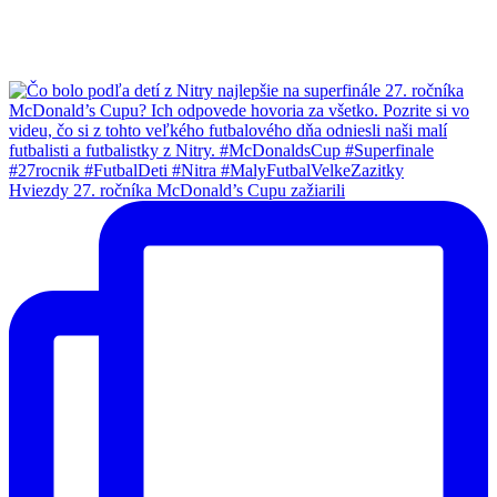
Hviezdy 27. ročníka McDonald’s Cupu zažiarili