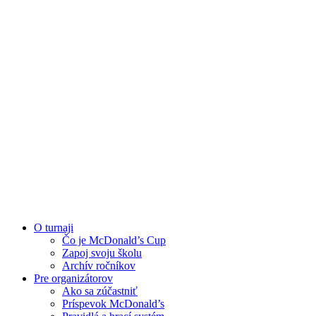
O turnaji
Čo je McDonald’s Cup
Zapoj svoju školu
Archív ročníkov
Pre organizátorov
Ako sa zúčastniť
Príspevok McDonald’s