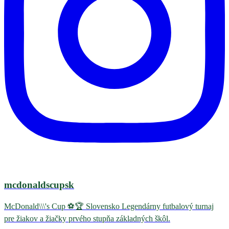
mcdonaldscupsk
McDonald\\\'s Cup ⚽️🏆 Slovensko Legendárny futbalový turnaj
pre žiakov a žiačky prvého stupňa základných škôl.