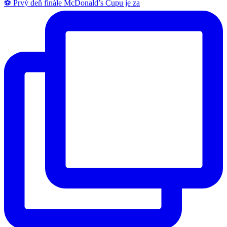
⚽️ Prvý deň finále McDonald’s Cupu je za