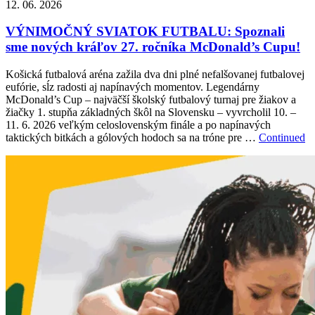
12. 06. 2026
VÝNIMOČNÝ SVIATOK FUTBALU: Spoznali
sme nových kráľov 27. ročníka McDonald’s Cupu!
Košická futbalová aréna zažila dva dni plné nefalšovanej futbalovej
eufórie, sĺz radosti aj napínavých momentov. Legendárny
McDonald’s Cup – najväčší školský futbalový turnaj pre žiakov a
žiačky 1. stupňa základných škôl na Slovensku – vyvrcholil 10. –
11. 6. 2026 veľkým celoslovenským finále a po napínavých
taktických bitkách a gólových hodoch sa na tróne pre …
Continued