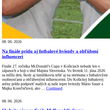
08. 06. 2026
Na finále prídu aj futbalové hviezdy a obľúbení
influenceri
Finále 27. ročníka McDonald’s Cupu v Košiciach nebude len o
zápasoch a boji o titul Majstra Slovenska. Vo štvrtok 11. júna 2026
sa môžu deti, školy aj fanúšikovia tešiť aj na stretnutia s futbalovými
osobnosťami a obľúbenými influencermi. Do Košickej futbalovej
arény prídu podporiť malých aj naše repre hviezdy Mário Sauer a
Majka Korečnčiová, ako …
Continued
08. 06. 2026