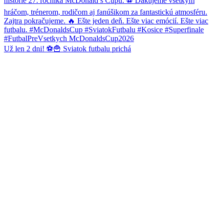
Už len 2 dni! ⚽️🍟 Sviatok futbalu prichá