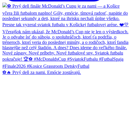
⚽🔥 Prvý deň za nami. Emócie zostávajú.