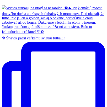
⚽️ Štvrtok patril veľkému sviatku futbalu!